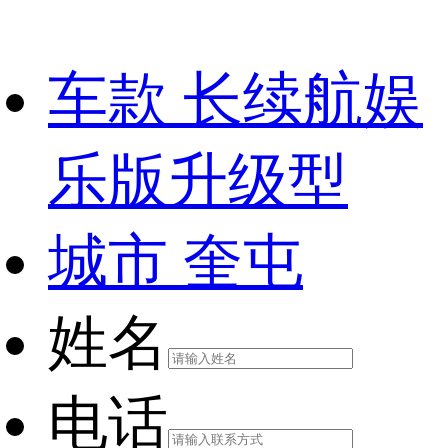
车款
长续航娱
乐版升级型
城市
奎屯
姓名
电话