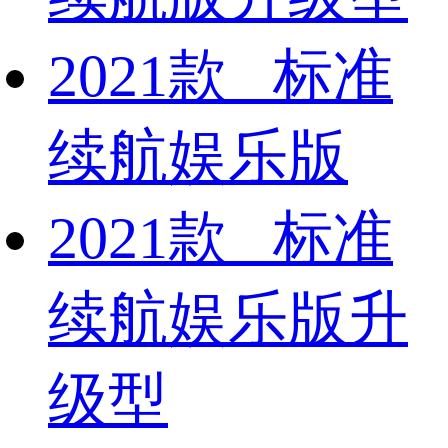
2021款 标准
续航娱乐版
2021款 标准
续航娱乐版升
级型