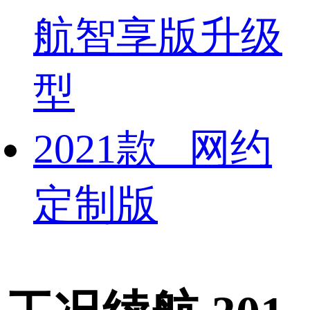
航智享版升级
型
2021款 网约
定制版