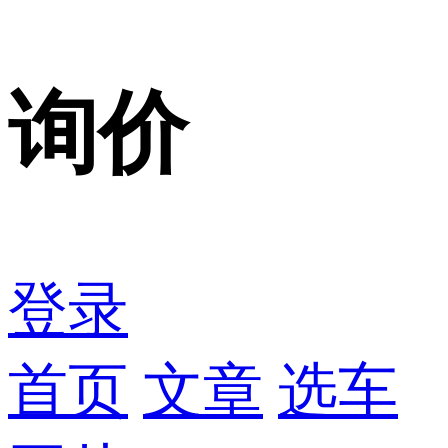
询价
登录
首页
文章
选车