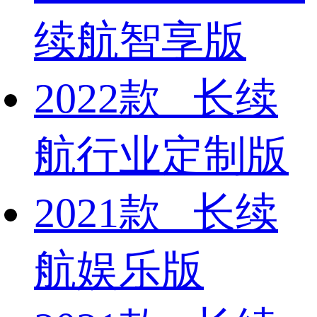
续航智享版
2022款 长续
航行业定制版
2021款 长续
航娱乐版