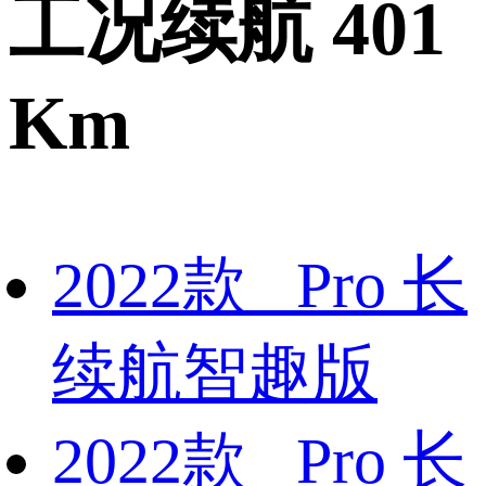
工况续航 401
Km
2022款 Pro 长
续航智趣版
2022款 Pro 长