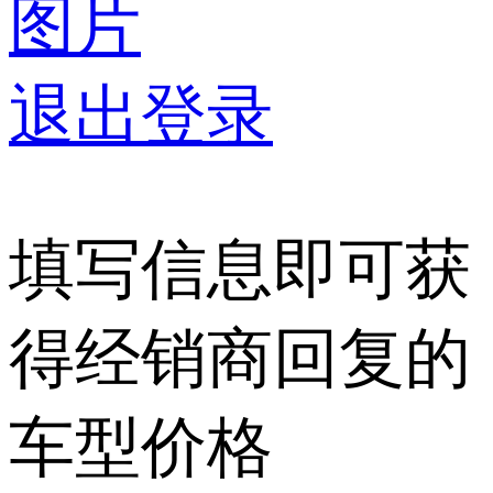
图片
退出登录
填写信息即可获
得经销商回复的
车型价格