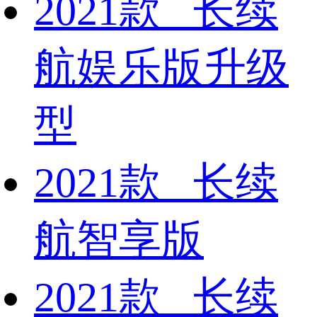
2021款 长续
航娱乐版升级
型
2021款 长续
航智享版
2021款 长续