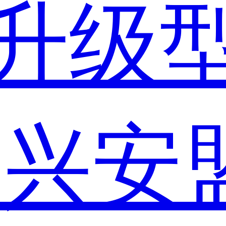
升级
市
兴安