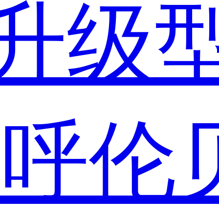
升级
市
呼伦