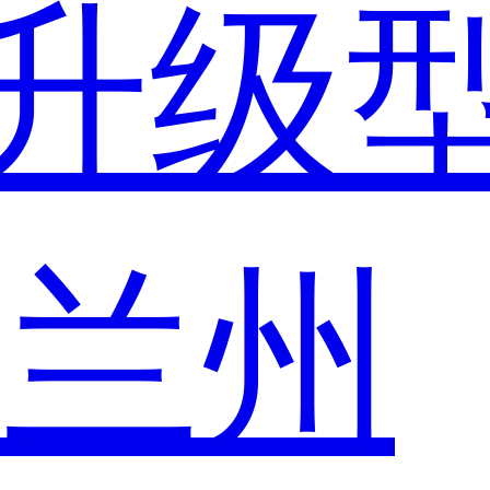
升级
市
兰州