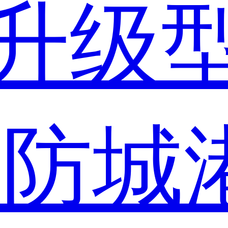
升级
市
防城