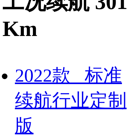
工况续航 301
Km
2022款 标准
续航行业定制
版