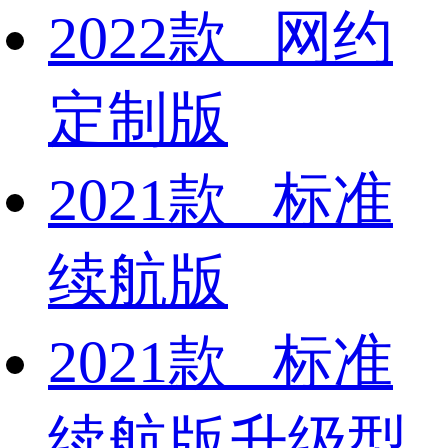
2022款 网约
定制版
2021款 标准
续航版
2021款 标准
续航版升级型