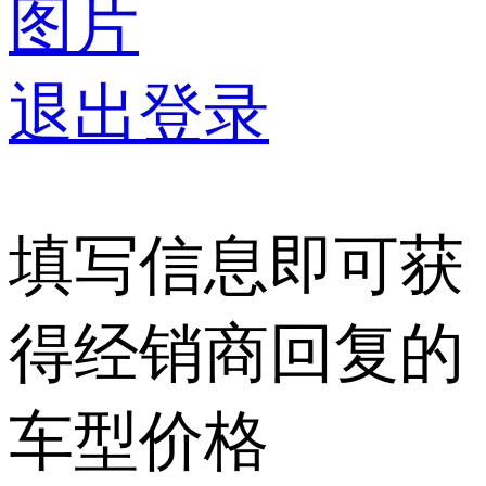
图片
退出登录
填写信息即可获
得经销商回复的
车型价格