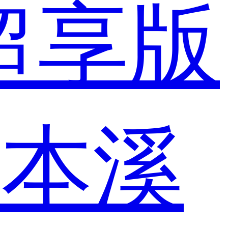
 超享版
市
本溪