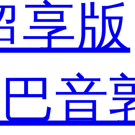
 超享版
市
巴音