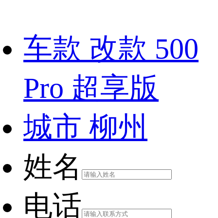
车款
改款 500
Pro 超享版
城市
柳州
姓名
电话